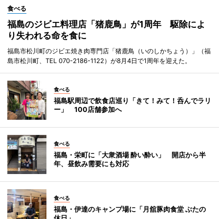
食べる
福島のジビエ料理店「猪鹿鳥」が1周年 駆除によ
り失われる命を食に
福島市松川町のジビエ焼き肉専門店「猪鹿鳥（いのしかちょう）」（福
島市松川町、TEL 070-2186-1122）が8月4日で1周年を迎えた。
食べる
福島駅周辺で飲食店巡り「きて！みて！呑んでラリ
ー」 100店舗参加へ
食べる
福島・栄町に「大衆酒場 酔い酔い」 開店から半
年、昼飲み需要にも対応
食べる
福島・伊達のキャンプ場に「月舘豚肉食堂 ぶたの
休日」