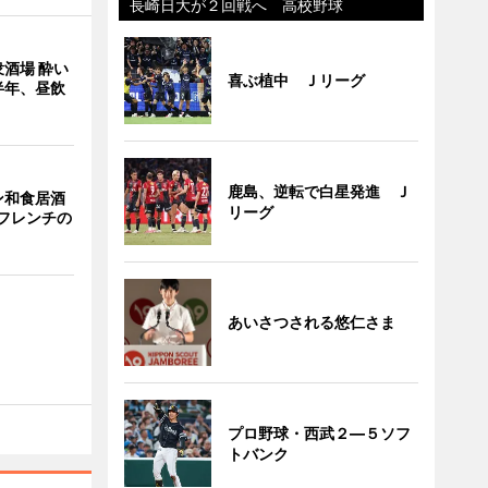
長崎日大が２回戦へ 高校野球
酒場 酔い
喜ぶ植中 Ｊリーグ
半年、昼飲
鹿島、逆転で白星発進 Ｊ
ン和食居酒
リーグ
とフレンチの
あいさつされる悠仁さま
プロ野球・西武２―５ソフ
トバンク