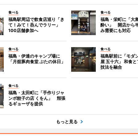
食べる
食べる
福島駅周辺で飲食店巡り「き
福島・栄町に「大衆
て！みて！呑んでラリー」
酔い」 開店から
100店舗参加へ
み需要にも対応
食べる
食べる
福島・伊達のキャンプ場に
福島駅前に「モダ
「月舘豚肉食堂 ぶたの休日」
屋 五十六」 和食
技法を融合
食べる
福島・太田町に「手作りジャ
ンボ餃子の店 くをん」 頬張
るギョーザを提供
もっと見る