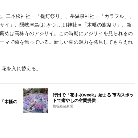
種。二本松神社＝「提灯祭り」、岳温泉神社＝「カラフル」、
サイ」、隠岐津島(おきつしま)神社＝「木幡の旗祭り」、新
薦めは高林寺のアジサイ。この時期にアジサイを見られるの
ーマで菊を飾っている。新しい菊の魅力を発見してもらえれ
、花を入れ替える。
行田で「花手水week」始まる 市内スポッ
トで癒やしの空間提供
「木幡の
熊谷経済新聞