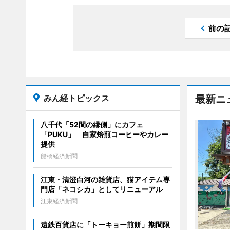
前の
みん経トピックス
最新ニ
八千代「52間の縁側」にカフェ
「PUKU」 自家焙煎コーヒーやカレー
提供
船橋経済新聞
江東・清澄白河の雑貨店、猫アイテム専
門店「ネコシカ」としてリニューアル
江東経済新聞
遠鉄百貨店に「トーキョー煎餅」期間限