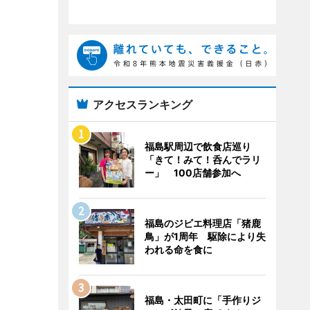
アクセスランキング
福島駅周辺で飲食店巡り
「きて！みて！呑んでラリ
ー」 100店舗参加へ
福島のジビエ料理店「猪鹿
鳥」が1周年 駆除により失
われる命を食に
福島・太田町に「手作りジ