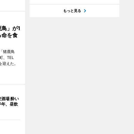
もっと見る
鳥」が1
る命を食
「猪鹿鳥
、TEL
周年を迎えた。
酒場 酔い
半年、昼飲