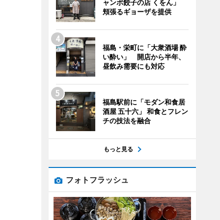
ャンボ餃子の店 くをん」
頬張るギョーザを提供
福島・栄町に「大衆酒場 酔
い酔い」 開店から半年、
昼飲み需要にも対応
福島駅前に「モダン和食居
酒屋 五十六」 和食とフレン
チの技法を融合
もっと見る
フォトフラッシュ