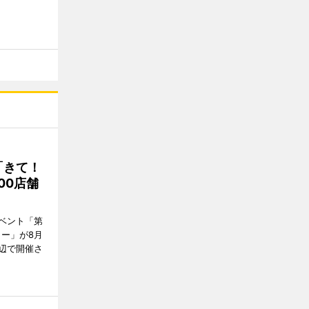
「きて！
00店舗
ベント「第
リー」が8月
周辺で開催さ