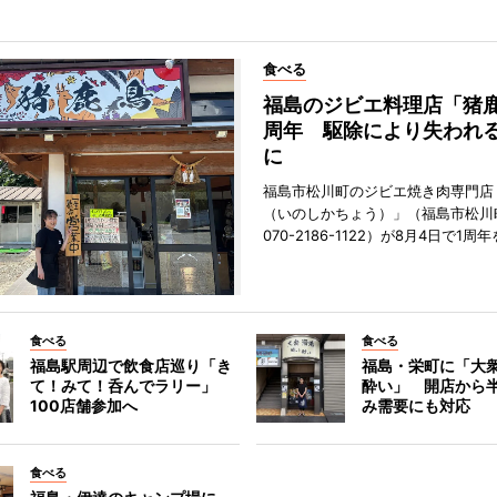
食べる
福島のジビエ料理店「猪鹿
周年 駆除により失われ
に
福島市松川町のジビエ焼き肉専門店
（いのしかちょう）」（福島市松川町
070-2186-1122）が8月4日で1
食べる
食べる
福島駅周辺で飲食店巡り「き
福島・栄町に「大衆
て！みて！呑んでラリー」
酔い」 開店から
100店舗参加へ
み需要にも対応
食べる