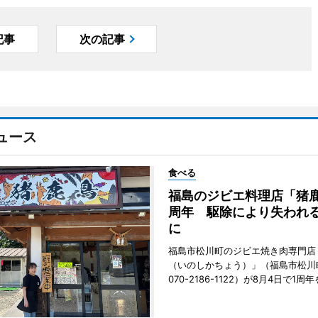
記事
次の記事
ュース
食べる
福島のジビエ料理店「猪鹿
周年 駆除により失われ
に
福島市松川町のジビエ焼き肉専門店
（いのしかちょう）」（福島市松川町
070-2186-1122）が8月4日で1