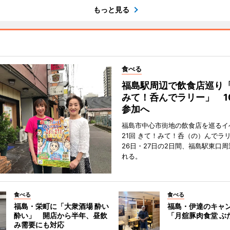
もっと見る
食べる
福島駅周辺で飲食店巡り
みて！呑んでラリー」 1
参加へ
福島市中心市街地の飲食店を巡るイ
21回 きて！みて！呑（の）んでラ
26日・27日の2日間、福島駅東口
れる。
食べる
食べる
福島・栄町に「大衆酒場 酔い
福島・伊達のキャ
酔い」 開店から半年、昼飲
「月舘豚肉食堂 ぶ
み需要にも対応