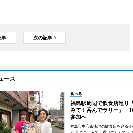
記事
次の記事
ュース
食べる
福島駅周辺で飲食店巡り
みて！呑んでラリー」 1
参加へ
福島市中心市街地の飲食店を巡るイ
21回 きて！みて！呑（の）んでラ