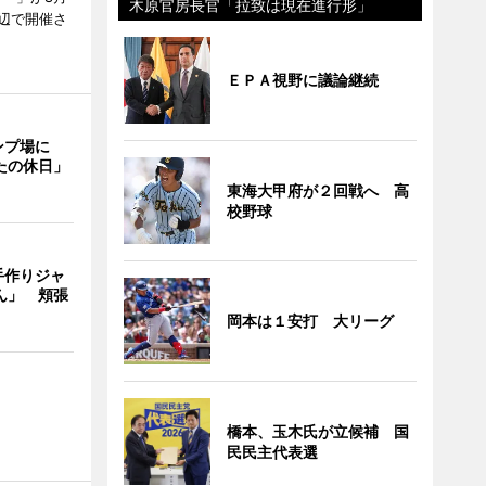
木原官房長官「拉致は現在進行形」
周辺で開催さ
ＥＰＡ視野に議論継続
ンプ場に
たの休日」
東海大甲府が２回戦へ 高
校野球
手作りジャ
ん」 頬張
岡本は１安打 大リーグ
橋本、玉木氏が立候補 国
民民主代表選