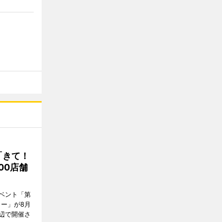
「きて！
00店舗
ベント「第
リー」が8月
周辺で開催さ