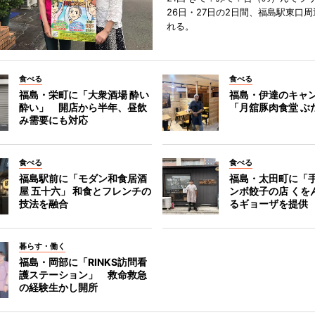
26日・27日の2日間、福島駅東口
れる。
食べる
食べる
福島・栄町に「大衆酒場 酔い
福島・伊達のキャ
酔い」 開店から半年、昼飲
「月舘豚肉食堂 ぶ
み需要にも対応
食べる
食べる
福島駅前に「モダン和食居酒
福島・太田町に「
屋 五十六」 和食とフレンチの
ンボ餃子の店 くを
技法を融合
るギョーザを提供
暮らす・働く
福島・岡部に「RINKS訪問看
護ステーション」 救命救急
の経験生かし開所