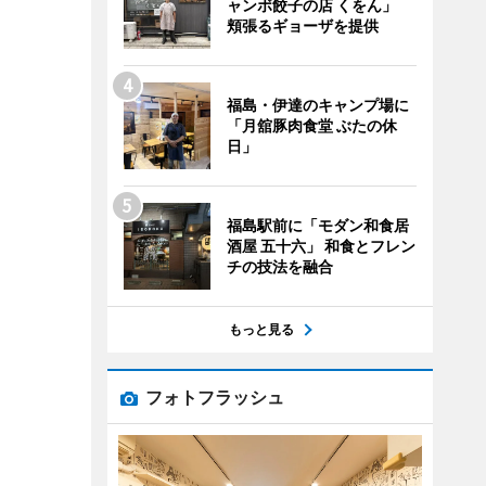
ャンボ餃子の店 くをん」
頬張るギョーザを提供
福島・伊達のキャンプ場に
「月舘豚肉食堂 ぶたの休
日」
福島駅前に「モダン和食居
酒屋 五十六」 和食とフレン
チの技法を融合
もっと見る
フォトフラッシュ