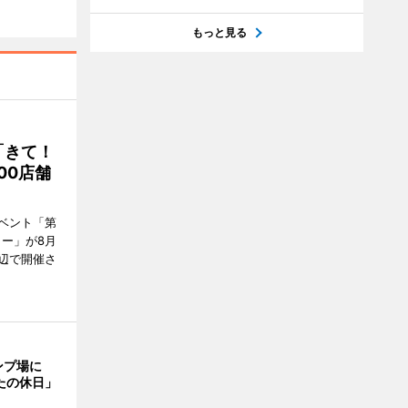
もっと見る
「きて！
00店舗
ベント「第
リー」が8月
周辺で開催さ
ンプ場に
たの休日」