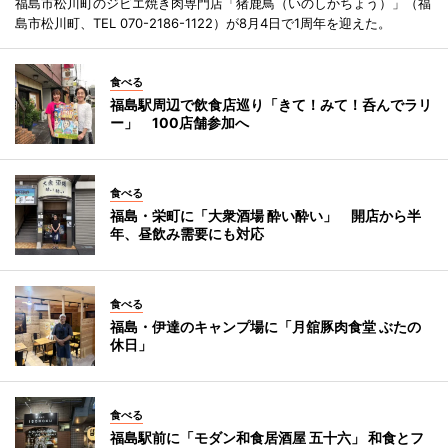
福島市松川町のジビエ焼き肉専門店「猪鹿鳥（いのしかちょう）」（福
島市松川町、TEL 070-2186-1122）が8月4日で1周年を迎えた。
食べる
福島駅周辺で飲食店巡り「きて！みて！呑んでラリ
ー」 100店舗参加へ
食べる
福島・栄町に「大衆酒場 酔い酔い」 開店から半
年、昼飲み需要にも対応
食べる
福島・伊達のキャンプ場に「月舘豚肉食堂 ぶたの
休日」
食べる
福島駅前に「モダン和食居酒屋 五十六」 和食とフ