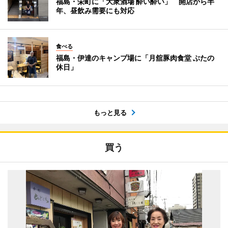
福島・栄町に「大衆酒場 酔い酔い」 開店から半
年、昼飲み需要にも対応
食べる
福島・伊達のキャンプ場に「月舘豚肉食堂 ぶたの
休日」
もっと見る
買う