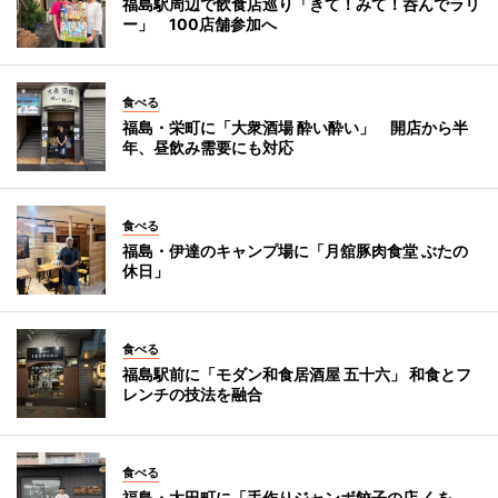
福島駅周辺で飲食店巡り「きて！みて！呑んでラリ
ー」 100店舗参加へ
食べる
福島・栄町に「大衆酒場 酔い酔い」 開店から半
年、昼飲み需要にも対応
食べる
福島・伊達のキャンプ場に「月舘豚肉食堂 ぶたの
休日」
食べる
福島駅前に「モダン和食居酒屋 五十六」 和食とフ
レンチの技法を融合
食べる
福島・太田町に「手作りジャンボ餃子の店 くを