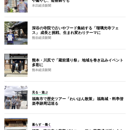
や癒やし、短冊飾りも
本庄経済新聞
深谷の寺院で占いやフード集結する「瑠璃光寺フェ
ス」 成長と挑戦、生まれ変わりテーマに
熊谷経済新聞
熊本・川尻で「蔵前通り祭」 地域を巻き込みイベント
多彩に
熊本経済新聞
見る・遊ぶ
福島市で歴史ツアー「わいはん散策」 福島城・料亭偕
楽亭跡周辺巡る
暮らす・働く