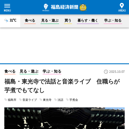
31°C
食べる
見る・遊ぶ
買う
暮らす・働く
学ぶ・知る
食べる
見る・遊ぶ
学ぶ・知る
2025.10.07
福島・東光寺で法話と音楽ライブ 住職らが
芋煮でもてなし
福島市
音楽ライブ
東光寺
法話
芋煮会