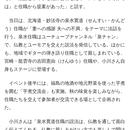
は』と住職から提案があった」と話す。
当日は、北海道・妙法寺の泉水寛道（せんすい・かんど
う）住職が「妻への感謝 夫への不満」をテーマに法話を
行う。泉水住職はユーチューブチャンネル「泉チャン」
で、仏教とユーモアを交えた説法を発信している。ほかに
も、地域でギターの弾き語り住職として親しまれている、
宮崎・龍雲寺の吉田憲由（けんゆう）住職や、小川さん自
身もステージに登場する。
イベント後半には、福島の地酒や地元野菜を使った芋煮
を囲む「芋煮交流会」も実施。秋の味覚を楽しみながら、
住職たちを交えて参加者が交流できる場として企画され
た。
小川さんは「泉水寛道住職の説法は、仏教を通して面白
く伝えてくれる。仏教に親しみがない方でも楽しんで聞け