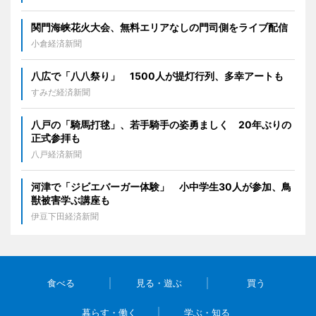
関門海峡花火大会、無料エリアなしの門司側をライブ配信
小倉経済新聞
八広で「八八祭り」 1500人が提灯行列、多幸アートも
すみだ経済新聞
八戸の「騎馬打毬」、若手騎手の姿勇ましく 20年ぶりの
正式参拝も
八戸経済新聞
河津で「ジビエバーガー体験」 小中学生30人が参加、鳥
獣被害学ぶ講座も
伊豆下田経済新聞
食べる
見る・遊ぶ
買う
暮らす・働く
学ぶ・知る