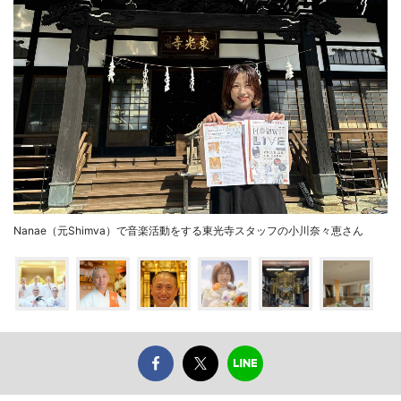
Nanae（元Shimva）で音楽活動をする東光寺スタッフの小川奈々恵さん