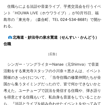
住職らによる法話や音楽ライブ、芋煮交流会を行うイベ
ント「HOUWA LIVE（ホウワライブ）」が10月15日、福
島市の「東光寺」（森合町、TEL
024-534-8681
）で開か
れる。
北海道・妙法寺の泉水寛道（せんすい・かんどう）
住職
［広告］
シンガー・ソングライターNanae（元Shimva）で音楽
活動をする東光寺スタッフの小川奈々恵さんは、イベント
開催のきっかけについて、「当寺住職の修業仲間たちが全
国から集うタイミングだったので、皆で何かできないかと
考えた。ユーチューブで説法を発信する住職や、弾き語り
を得意とする住職もいて、私自身も音楽をしていることか
ら、『法話とライブを組み合わせたイベントをやってみて