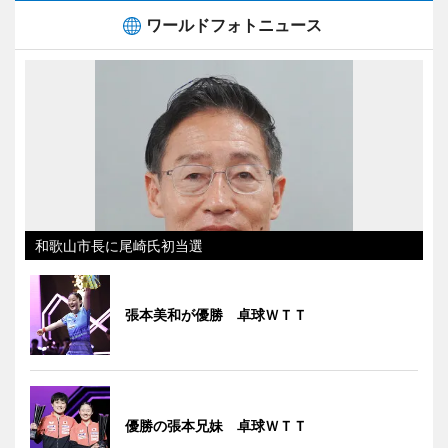
ワールドフォトニュース
和歌山市長に尾崎氏初当選
張本美和が優勝 卓球ＷＴＴ
優勝の張本兄妹 卓球ＷＴＴ