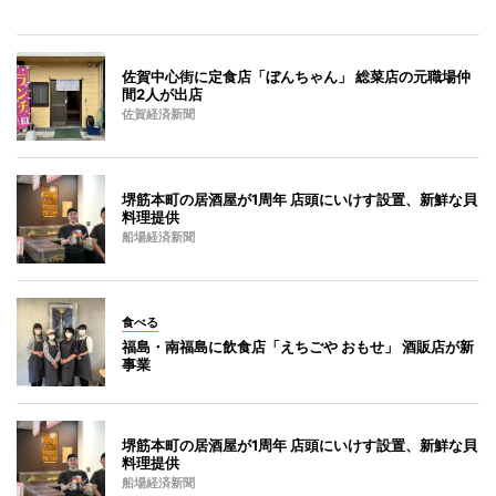
佐賀中心街に定食店「ぼんちゃん」 総菜店の元職場仲
間2人が出店
佐賀経済新聞
堺筋本町の居酒屋が1周年 店頭にいけす設置、新鮮な貝
料理提供
船場経済新聞
食べる
福島・南福島に飲食店「えちごや おもせ」 酒販店が新
事業
堺筋本町の居酒屋が1周年 店頭にいけす設置、新鮮な貝
料理提供
船場経済新聞