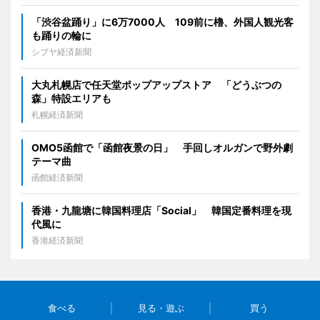
「渋谷盆踊り」に6万7000人 109前に櫓、外国人観光客
も踊りの輪に
シブヤ経済新聞
大丸札幌店で任天堂ポップアップストア 「どうぶつの
森」特設エリアも
札幌経済新聞
OMO5函館で「函館夜景の日」 手回しオルガンで野外劇
テーマ曲
函館経済新聞
香港・九龍塘に韓国料理店「Social」 韓国定番料理を現
代風に
香港経済新聞
食べる
見る・遊ぶ
買う