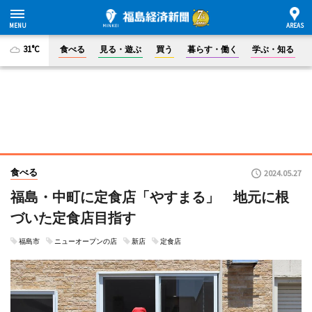
31°C
食べる
見る・遊ぶ
買う
暮らす・働く
学ぶ・知る
食べる
2024.05.27
福島・中町に定食店「やすまる」 地元に根
づいた定食店目指す
福島市
ニューオープンの店
新店
定食店