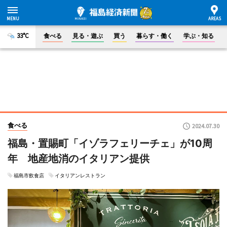
33°C
食べる
見る・遊ぶ
買う
暮らす・働く
学ぶ・知る
食べる
2024.07.30
福島・置賜町「イゾラフェリーチェ」が10周
年 地産地消のイタリアン提供
福島市飲食店
イタリアンレストラン