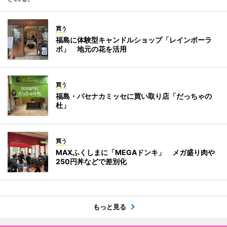
買う
福島に体験型キャンドルショップ「レインボーラ
ボ」 地元の花を活用
買う
福島・パセナカミッセに買い取り店「だっちゃの
杜」
買う
MAXふくしまに「MEGAドンキ」 メガ盛り肉や
250円丼などで差別化
もっと見る