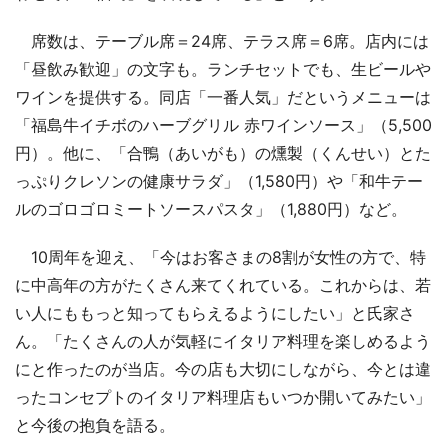
席数は、テーブル席＝24席、テラス席＝6席。店内には
「昼飲み歓迎」の文字も。ランチセットでも、生ビールや
ワインを提供する。同店「一番人気」だというメニューは
「福島牛イチボのハーブグリル 赤ワインソース」（5,500
円）。他に、「合鴨（あいがも）の燻製（くんせい）とた
っぷりクレソンの健康サラダ」（1,580円）や「和牛テー
ルのゴロゴロミートソースパスタ」（1,880円）など。
10周年を迎え、「今はお客さまの8割が女性の方で、特
に中高年の方がたくさん来てくれている。これからは、若
い人にももっと知ってもらえるようにしたい」と氏家さ
ん。「たくさんの人が気軽にイタリア料理を楽しめるよう
にと作ったのが当店。今の店も大切にしながら、今とは違
ったコンセプトのイタリア料理店もいつか開いてみたい」
と今後の抱負を語る。