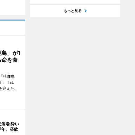
もっと見る
鳥」が1
る命を食
「猪鹿鳥
、TEL
周年を迎えた。
酒場 酔い
半年、昼飲