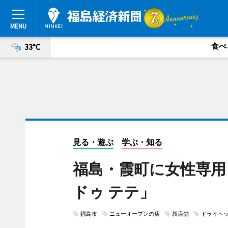
食べ
33°C
見る・遊ぶ
学ぶ・知る
福島・霞町に女性専用
ドゥ テテ」
福島市
ニューオープンの店
新店舗
ドライヘ