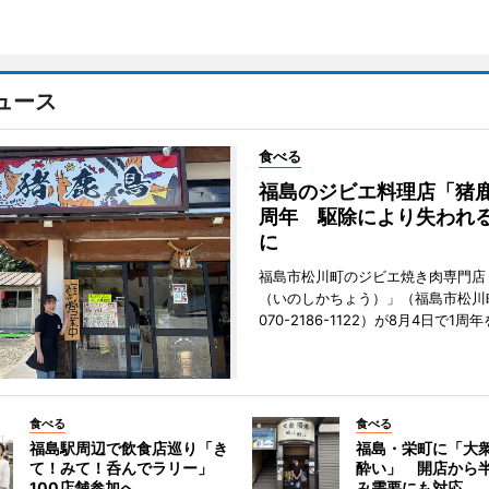
ュース
食べる
福島のジビエ料理店「猪鹿
周年 駆除により失われ
に
福島市松川町のジビエ焼き肉専門店
（いのしかちょう）」（福島市松川町
070-2186-1122）が8月4日で1
食べる
食べる
福島駅周辺で飲食店巡り「き
福島・栄町に「大衆
て！みて！呑んでラリー」
酔い」 開店から
100店舗参加へ
み需要にも対応