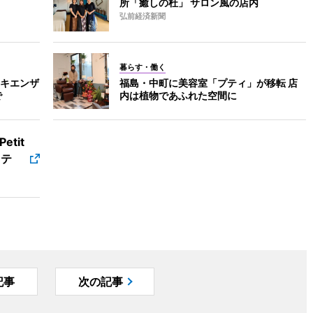
所「癒しの杜」 サロン風の店内
弘前経済新聞
暮らす・働く
キエンザ
福島・中町に美容室「プティ」が移転 店
で
内は植物であふれた空間に
tit
・テ
記事
次の記事