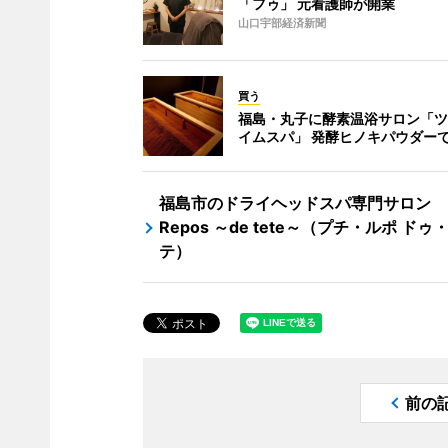
「フゥ」 元看護師が開業
山口宇部経済新聞
買う
福島・丸子に酵素温浴サロン「ツ
イムスパ」 発酵ヒノキパウダー
福島市のドライヘッドスパ専門サロン Pe
Repos ～de tete～（プチ・ルポ ドゥ
テ）
前の