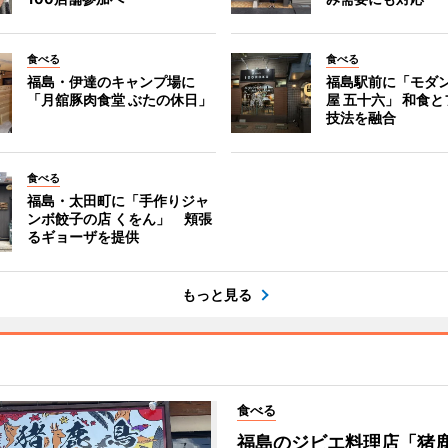
食べる
食べる
福島・伊達のキャンプ場に
福島駅前に「モダ
「月舘豚肉食堂 ぶたの休日」
屋 五十六」 和食
技法を融合
食べる
福島・太田町に「手作りジャ
ンボ餃子の店 くをん」 頬張
るギョーザを提供
もっと見る
食べる
福島のジビエ料理店「猪鹿