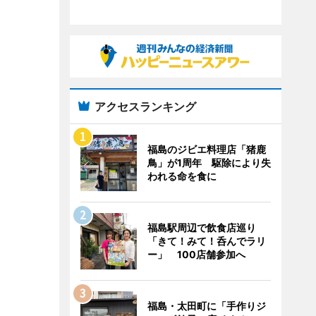
アクセスランキング
福島のジビエ料理店「猪鹿
鳥」が1周年 駆除により失
われる命を食に
福島駅周辺で飲食店巡り
「きて！みて！呑んでラリ
ー」 100店舗参加へ
福島・太田町に「手作りジ