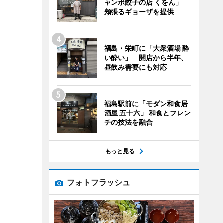
ャンボ餃子の店 くをん」
頬張るギョーザを提供
福島・栄町に「大衆酒場 酔
い酔い」 開店から半年、
昼飲み需要にも対応
福島駅前に「モダン和食居
酒屋 五十六」 和食とフレン
チの技法を融合
もっと見る
フォトフラッシュ