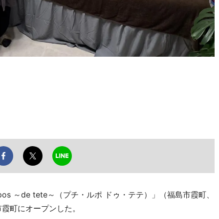
os ～de tete～（プチ・ルポ ドゥ・テテ）」（福島市霞町、
市霞町にオープンした。