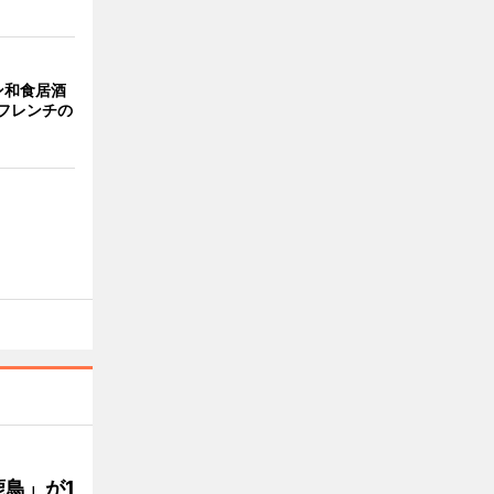
ン和食居酒
とフレンチの
鳥」が1