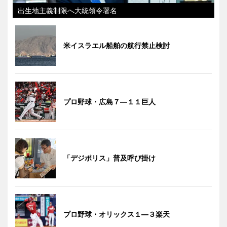
出生地主義制限へ大統領令署名
米イスラエル船舶の航行禁止検討
プロ野球・広島７―１１巨人
「デジポリス」普及呼び掛け
プロ野球・オリックス１―３楽天