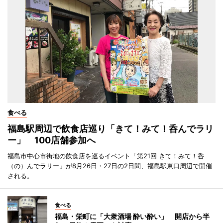
食べる
福島駅周辺で飲食店巡り「きて！みて！呑んでラリ
ー」 100店舗参加へ
福島市中心市街地の飲食店を巡るイベント「第21回 きて！みて！呑
（の）んでラリー」が8月26日・27日の2日間、福島駅東口周辺で開催
される。
食べる
福島・栄町に「大衆酒場 酔い酔い」 開店から半