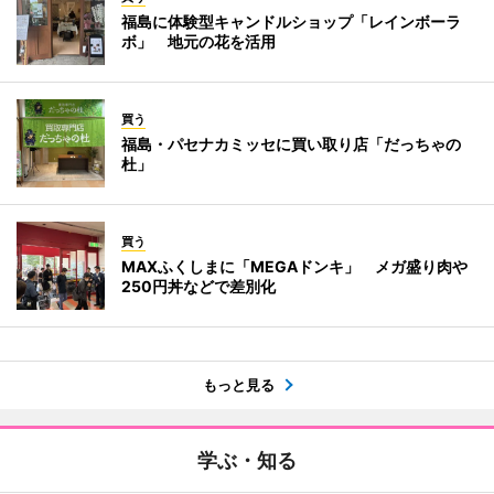
福島に体験型キャンドルショップ「レインボーラ
ボ」 地元の花を活用
買う
福島・パセナカミッセに買い取り店「だっちゃの
杜」
買う
MAXふくしまに「MEGAドンキ」 メガ盛り肉や
250円丼などで差別化
もっと見る
学ぶ・知る