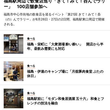
福島駅周辺で飲食店巡り「きて！みて！呑んでラリ
ー」 100店舗参加へ
福島市中心市街地の飲食店を巡るイベント「第21回 きて！みて！呑
（の）んでラリー」が8月26日・27日の2日間、福島駅東口周辺で開催
される。
食べる
福島・栄町に「大衆酒場 酔い酔い」 開店から半
年、昼飲み需要にも対応
食べる
福島・伊達のキャンプ場に「月舘豚肉食堂 ぶたの
休日」
食べる
福島駅前に「モダン和食居酒屋 五十六」 和食とフ
レンチの技法を融合