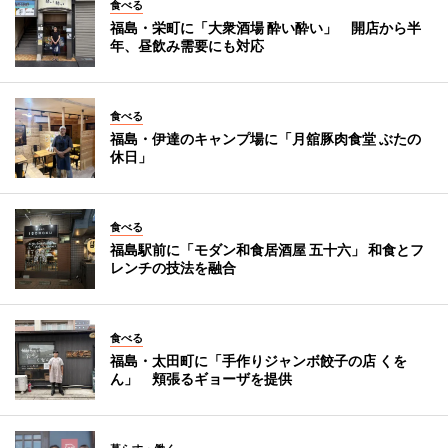
食べる
福島・栄町に「大衆酒場 酔い酔い」 開店から半
年、昼飲み需要にも対応
食べる
福島・伊達のキャンプ場に「月舘豚肉食堂 ぶたの
休日」
食べる
福島駅前に「モダン和食居酒屋 五十六」 和食とフ
レンチの技法を融合
食べる
福島・太田町に「手作りジャンボ餃子の店 くを
ん」 頬張るギョーザを提供