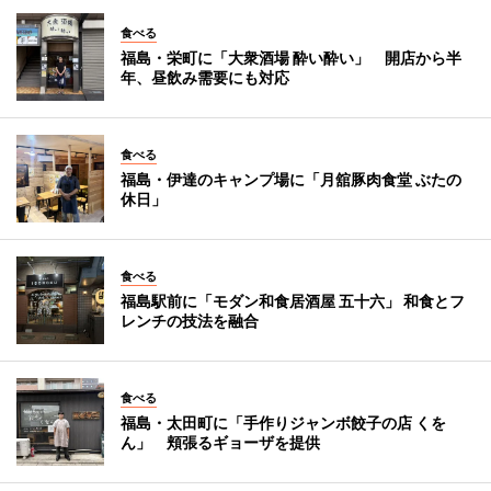
食べる
福島・栄町に「大衆酒場 酔い酔い」 開店から半
年、昼飲み需要にも対応
食べる
福島・伊達のキャンプ場に「月舘豚肉食堂 ぶたの
休日」
食べる
福島駅前に「モダン和食居酒屋 五十六」 和食とフ
レンチの技法を融合
食べる
福島・太田町に「手作りジャンボ餃子の店 くを
ん」 頬張るギョーザを提供