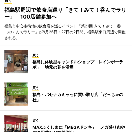
買う
福島駅周辺で飲食店巡り「きて！みて！呑んでラリ
ー」 100店舗参加へ
福島市中心市街地の飲食店を巡るイベント「第21回 きて！みて！呑
（の）んでラリー」が8月26日・27日の2日間、福島駅東口周辺で開催
される。
買う
福島に体験型キャンドルショップ「レインボーラ
ボ」 地元の花を活用
買う
福島・パセナカミッセに買い取り店「だっちゃの
杜」
買う
MAXふくしまに「MEGAドンキ」 メガ盛り肉や