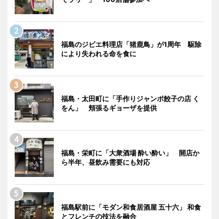
福島のジビエ料理店「猪鹿鳥」が1周年 駆除
により失われる命を食に
福島・太田町に「手作りジャンボ餃子の店 く
をん」 頬張るギョーザを提供
福島・栄町に「大衆酒場 酔い酔い」 開店か
ら半年、昼飲み需要にも対応
福島駅前に「モダン和食居酒屋 五十六」 和食
とフレンチの技法を融合