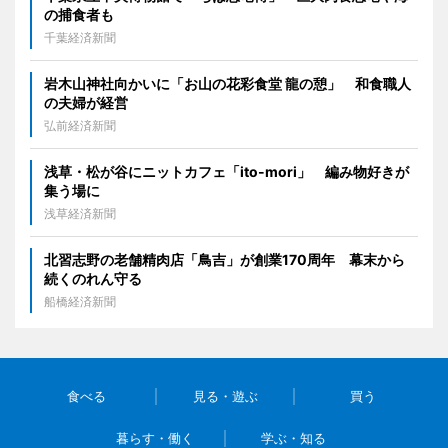
の捕食者も
千葉経済新聞
岩木山神社向かいに「お山の花彩食堂 龍の憩」 和食職人
の夫婦が経営
弘前経済新聞
浅草・松が谷にニットカフェ「ito-mori」 編み物好きが
集う場に
浅草経済新聞
北習志野の老舗精肉店「鳥吉」が創業170周年 幕末から
続くのれん守る
船橋経済新聞
食べる
見る・遊ぶ
買う
暮らす・働く
学ぶ・知る