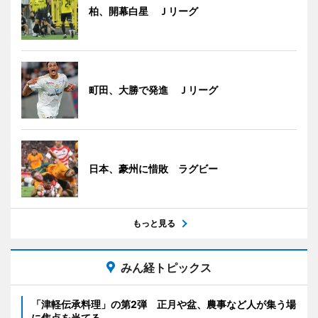
柏、開幕白星 Ｊリーグ
町田、大勝で発進 Ｊリーグ
日本、豪州に惜敗 ラグビー
もっと見る
みん経トピックス
「津軽伝承料理」の第2弾 正月や盆、農事など人が集う場
に焦点を当てる