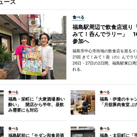
ュース
食べる
福島駅周辺で飲食店巡り
みて！呑んでラリー」 1
参加へ
福島市中心市街地の飲食店を巡るイ
21回 きて！みて！呑（の）んでラ
26日・27日の2日間、福島駅東口
れる。
食べる
食べる
福島・栄町に「大衆酒場 酔い
福島・伊達のキャ
酔い」 開店から半年、昼飲
「月舘豚肉食堂 ぶ
み需要にも対応
食べる
食べる
福島駅前に「モダン和食居酒
福島・太田町に「