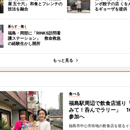
屋 五十六」 和食とフレンチの
ンボ餃子の店 くを
技法を融合
るギョーザを提供
暮らす・働く
福島・岡部に「RINKS訪問看
護ステーション」 救命救急
の経験生かし開所
もっと見る
食べる
福島駅周辺で飲食店巡り
みて！呑んでラリー」 1
参加へ
福島市中心市街地の飲食店を巡るイ