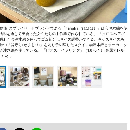
」(福島市)のプライベートブランドである「hahaha（ははは）」は会津木綿を使
nの活動を通じて出合った女性たちの手作業で作られている。 「クロスヘアバ
通気性に優れた会津木綿を使ってゴム部分はサイズ調整ができる。キッズサイズあ
味を持つ「背守り(せまもり)」を刺し子刺繍したスタイ。会津木綿とオーガニッ
会津木綿を使っている。 「ピアス・イヤリング」（1,870円） 金属アレル
ている。