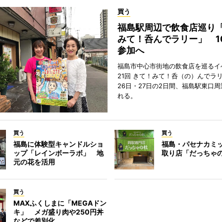
買う
福島駅周辺で飲食店巡り
みて！呑んでラリー」 1
参加へ
福島市中心市街地の飲食店を巡るイ
21回 きて！みて！呑（の）んでラ
26日・27日の2日間、福島駅東口
れる。
買う
買う
福島に体験型キャンドルショ
福島・パセナカミ
ップ「レインボーラボ」 地
取り店「だっちゃ
元の花を活用
買う
MAXふくしまに「MEGAドン
キ」 メガ盛り肉や250円丼
などで差別化