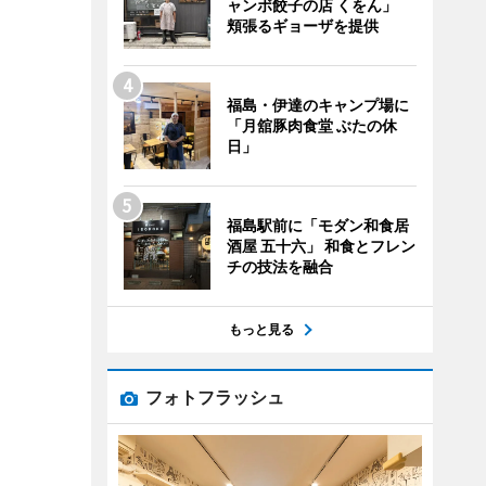
ャンボ餃子の店 くをん」
頬張るギョーザを提供
福島・伊達のキャンプ場に
「月舘豚肉食堂 ぶたの休
日」
福島駅前に「モダン和食居
酒屋 五十六」 和食とフレン
チの技法を融合
もっと見る
フォトフラッシュ