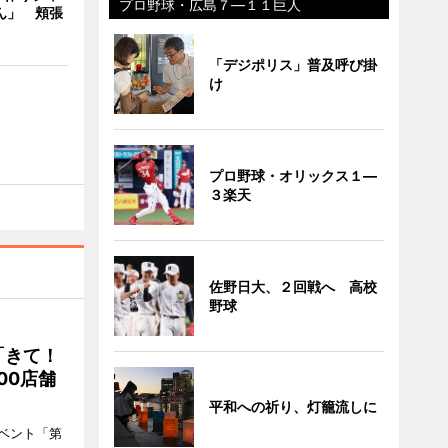
プロ野球・広島７―１１巨人
ん」 頬張
「デジポリス」普及呼び掛
け
プロ野球・オリックス１―
３楽天
佐野日大、２回戦へ 高校
野球
「きて！
00店舗
平和への祈り、灯籠流しに
ベント「第