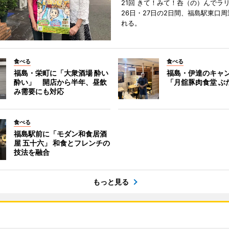
21回 きて！みて！呑（の）んでラ
26日・27日の2日間、福島駅東口
れる。
食べる
食べる
福島・栄町に「大衆酒場 酔い
福島・伊達のキャ
酔い」 開店から半年、昼飲
「月舘豚肉食堂 ぶ
み需要にも対応
食べる
福島駅前に「モダン和食居酒
屋 五十六」 和食とフレンチの
技法を融合
もっと見る