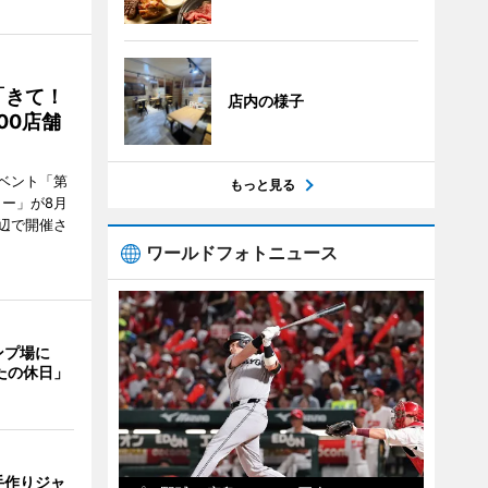
「きて！
店内の様子
00店舗
ベント「第
もっと見る
リー」が8月
周辺で開催さ
ワールドフォトニュース
ンプ場に
たの休日」
手作りジャ