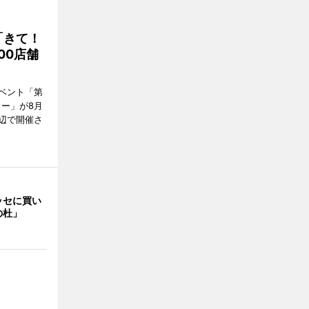
「きて！
00店舗
ベント「第
リー」が8月
周辺で開催さ
ッセに買い
の杜」