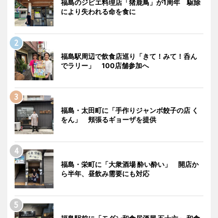
福島のジビエ料理店「猪鹿鳥」が1周年 駆除
により失われる命を食に
福島駅周辺で飲食店巡り「きて！みて！呑ん
でラリー」 100店舗参加へ
福島・太田町に「手作りジャンボ餃子の店 く
をん」 頬張るギョーザを提供
福島・栄町に「大衆酒場 酔い酔い」 開店か
ら半年、昼飲み需要にも対応