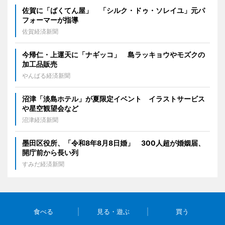
佐賀に「ばくてん屋」 「シルク・ドゥ・ソレイユ」元パ
フォーマーが指導
佐賀経済新聞
今帰仁・上運天に「ナギッコ」 島ラッキョウやモズクの
加工品販売
やんばる経済新聞
沼津「淡島ホテル」が夏限定イベント イラストサービス
や星空観望会など
沼津経済新聞
墨田区役所、「令和8年8月8日婚」 300人超が婚姻届、
開庁前から長い列
すみだ経済新聞
食べる
見る・遊ぶ
買う