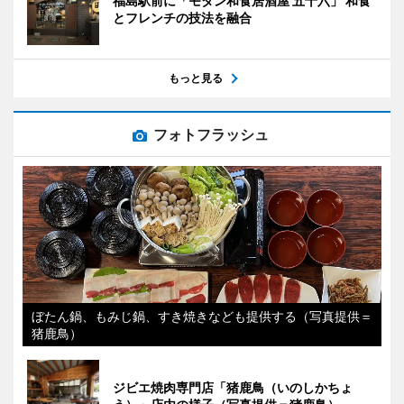
福島駅前に「モダン和食居酒屋 五十六」 和食
とフレンチの技法を融合
もっと見る
フォトフラッシュ
ぼたん鍋、もみじ鍋、すき焼きなども提供する（写真提供＝
猪鹿鳥）
ジビエ焼肉専門店「猪鹿鳥（いのしかちょ