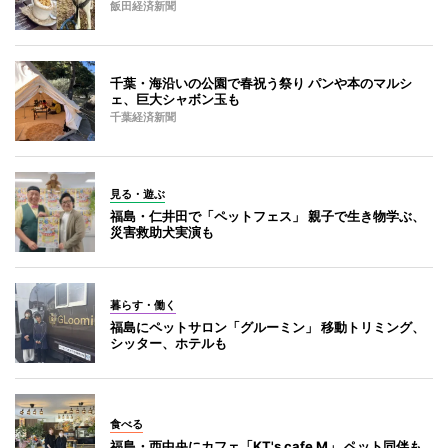
飯田経済新聞
千葉・海沿いの公園で春祝う祭り パンや本のマルシ
ェ、巨大シャボン玉も
千葉経済新聞
見る・遊ぶ
福島・仁井田で「ペットフェス」 親子で生き物学ぶ、
災害救助犬実演も
暮らす・働く
福島にペットサロン「グルーミン」 移動トリミング、
シッター、ホテルも
食べる
福島・西中央にカフェ「KT's cafe M」 ペット同伴も