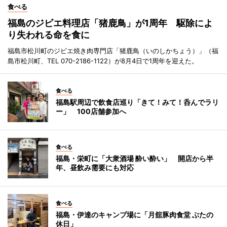
食べる
福島のジビエ料理店「猪鹿鳥」が1周年 駆除によ
り失われる命を食に
福島市松川町のジビエ焼き肉専門店「猪鹿鳥（いのしかちょう）」（福
島市松川町、TEL 070-2186-1122）が8月4日で1周年を迎えた。
食べる
福島駅周辺で飲食店巡り「きて！みて！呑んでラリ
ー」 100店舗参加へ
食べる
福島・栄町に「大衆酒場 酔い酔い」 開店から半
年、昼飲み需要にも対応
食べる
福島・伊達のキャンプ場に「月舘豚肉食堂 ぶたの
休日」