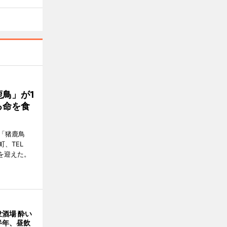
鳥」が1
る命を食
「猪鹿鳥
、TEL
周年を迎えた。
酒場 酔い
半年、昼飲