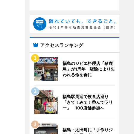
アクセスランキング
福島のジビエ料理店「猪鹿
鳥」が1周年 駆除により失
われる命を食に
福島駅周辺で飲食店巡り
「きて！みて！呑んでラリ
ー」 100店舗参加へ
福島・太田町に「手作りジ