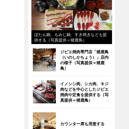
ぼたん鍋、もみじ鍋、すき焼きなども提
供する（写真提供＝猪鹿鳥）
ジビエ焼肉専門店「猪鹿鳥
（いのしかちょう）」店内
の様子（写真提供＝猪鹿
鳥）
イノシシ肉、シカ肉、キジ
肉などを中心としたジビエ
焼肉や定食を提供する（写
真提供＝猪鹿鳥）
カウンター席も用意する