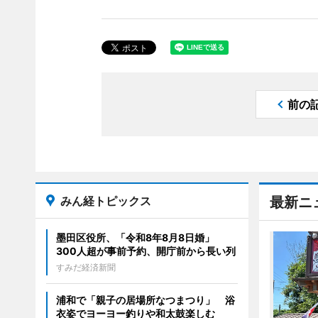
前の
みん経トピックス
最新ニ
墨田区役所、「令和8年8月8日婚」
300人超が事前予約、開庁前から長い列
すみだ経済新聞
浦和で「親子の居場所なつまつり」 浴
衣姿でヨーヨー釣りや和太鼓楽しむ