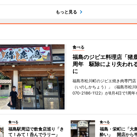
もっと見る
食べる
福島のジビエ料理店「猪鹿
周年 駆除により失われ
に
福島市松川町のジビエ焼き肉専門店
（いのしかちょう）」（福島市松川町
070-2186-1122）が8月4日で1
食べる
食べる
福島駅周辺で飲食店巡り「き
福島・栄町に「大衆
て！みて！呑んでラリー」
酔い」 開店から