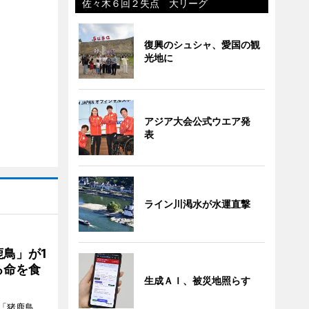
佐々木６回２失点 大リーグ
復興のシュシャ、愛国の観
光地に
アジア大会公式ウエア発
表
ライン川渇水が水運直撃
鳥」が1
る命を食
生成ＡＩ、被災地照らす
「猪鹿鳥