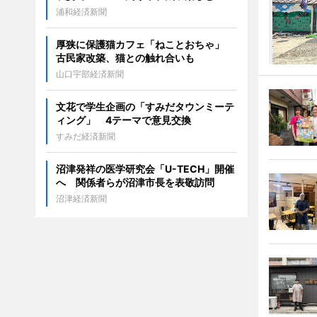
浦和経済新聞
厚狭に保護猫カフェ「ねことおちゃ」
古民家改築、猫との触れ合いも
山口宇部経済新聞
文花で学生企画の「すみだタウンミーテ
ィング」 4テーマで意見交換
すみだ経済新聞
沼津発祥の医学研究会「U-TECH」開催
へ 関係者らが沼津市長を表敬訪問
沼津経済新聞