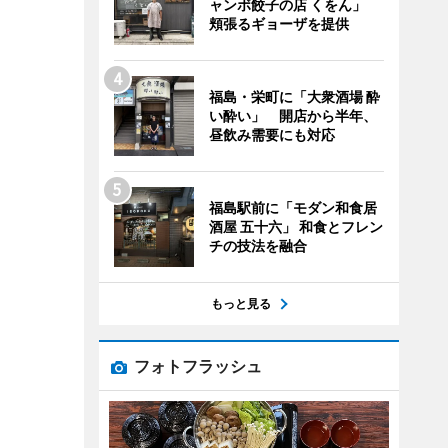
ャンボ餃子の店 くをん」
頬張るギョーザを提供
福島・栄町に「大衆酒場 酔
い酔い」 開店から半年、
昼飲み需要にも対応
福島駅前に「モダン和食居
酒屋 五十六」 和食とフレン
チの技法を融合
もっと見る
フォトフラッシュ