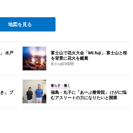
地図を見る
」 水戸
富士山で花火大会「Mt.fuji」 富士山と桜
を背景に花火を鑑賞
富士山経済新聞
暮らす・働く
き」 プ
福島・丸子に「あーぶ整骨院」 けがに悩
むアスリートの力になりたいと開業