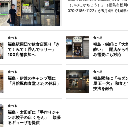
（いのしかちょう）」（福島市松川町
070-2186-1122）が8月4日で1
食べる
食べる
福島駅周辺で飲食店巡り「き
福島・栄町に「大衆
て！みて！呑んでラリー」
酔い」 開店から
100店舗参加へ
み需要にも対応
食べる
食べる
福島・伊達のキャンプ場に
福島駅前に「モダ
「月舘豚肉食堂 ぶたの休日」
屋 五十六」 和食
技法を融合
食べる
福島・太田町に「手作りジャ
ンボ餃子の店 くをん」 頬張
るギョーザを提供