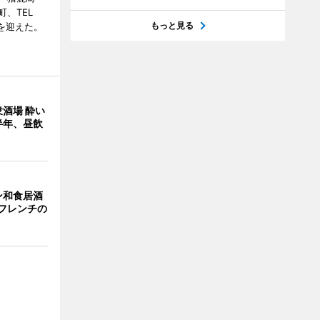
、TEL
もっと見る
周年を迎えた。
酒場 酔い
半年、昼飲
ン和食居酒
とフレンチの