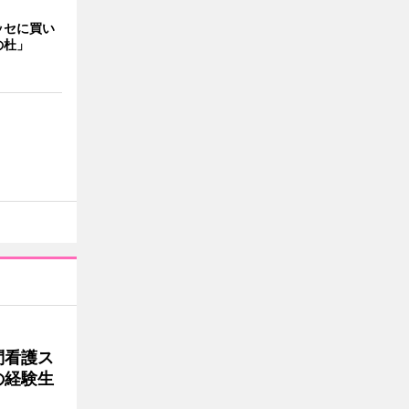
ッセに買い
の杜」
問看護ス
の経験生