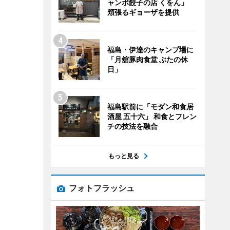
ャンボ餃子の店 くをん」
頬張るギョーザを提供
福島・伊達のキャンプ場に
「月舘豚肉食堂 ぶたの休
日」
福島駅前に「モダン和食居
酒屋 五十六」 和食とフレン
チの技法を融合
もっと見る
フォトフラッシュ