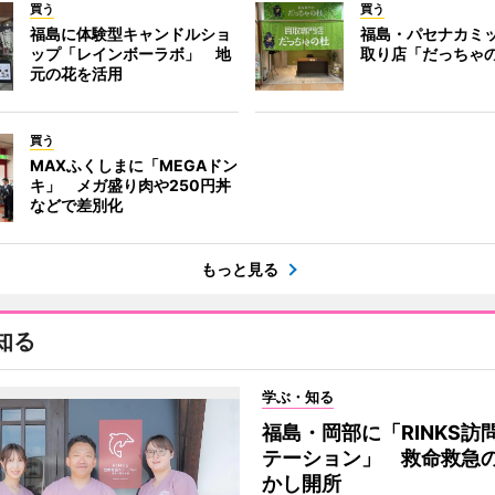
買う
買う
福島に体験型キャンドルショ
福島・パセナカミ
ップ「レインボーラボ」 地
取り店「だっちゃ
元の花を活用
買う
MAXふくしまに「MEGAドン
キ」 メガ盛り肉や250円丼
などで差別化
もっと見る
知る
学ぶ・知る
福島・岡部に「RINKS訪
テーション」 救命救急
かし開所