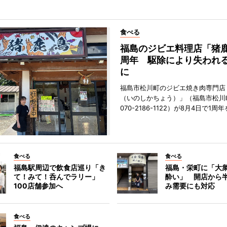
食べる
福島のジビエ料理店「猪鹿
周年 駆除により失われ
に
福島市松川町のジビエ焼き肉専門店
（いのしかちょう）」（福島市松川町
070-2186-1122）が8月4日で1
食べる
食べる
福島駅周辺で飲食店巡り「き
福島・栄町に「大衆
て！みて！呑んでラリー」
酔い」 開店から
100店舗参加へ
み需要にも対応
食べる