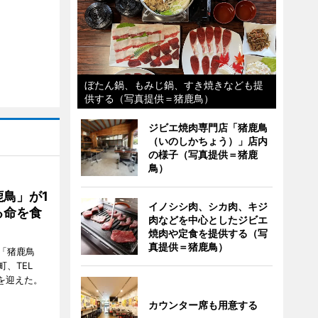
ぼたん鍋、もみじ鍋、すき焼きなども提
供する（写真提供＝猪鹿鳥）
ジビエ焼肉専門店「猪鹿鳥
（いのしかちょう）」店内
の様子（写真提供＝猪鹿
鳥）
鳥」が1
イノシシ肉、シカ肉、キジ
る命を食
肉などを中心としたジビエ
焼肉や定食を提供する（写
真提供＝猪鹿鳥）
「猪鹿鳥
、TEL
周年を迎えた。
カウンター席も用意する