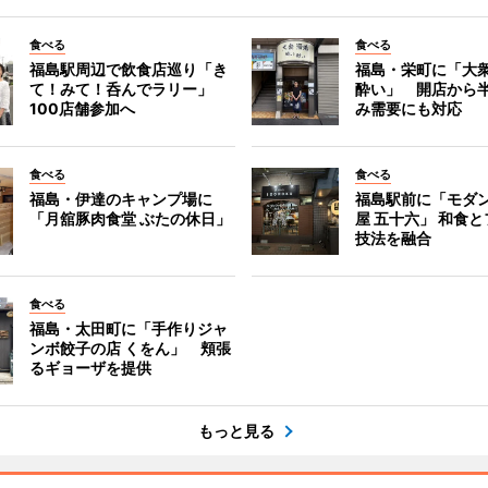
食べる
食べる
福島駅周辺で飲食店巡り「き
福島・栄町に「大衆
て！みて！呑んでラリー」
酔い」 開店から
100店舗参加へ
み需要にも対応
食べる
食べる
福島・伊達のキャンプ場に
福島駅前に「モダ
「月舘豚肉食堂 ぶたの休日」
屋 五十六」 和食
技法を融合
食べる
福島・太田町に「手作りジャ
ンボ餃子の店 くをん」 頬張
るギョーザを提供
もっと見る