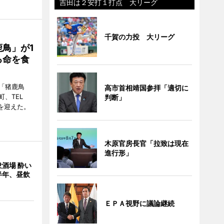
吉田は２安打１打点 大リーグ
千賀の力投 大リーグ
鳥」が1
る命を食
「猪鹿鳥
高市首相靖国参拝「適切に
、TEL
判断」
周年を迎えた。
木原官房長官「拉致は現在
進行形」
酒場 酔い
半年、昼飲
ＥＰＡ視野に議論継続