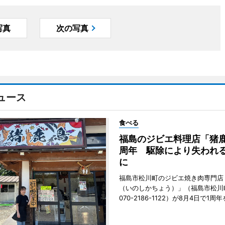
写真
次の写真
ュース
食べる
福島のジビエ料理店「猪鹿
周年 駆除により失われ
に
福島市松川町のジビエ焼き肉専門店
（いのしかちょう）」（福島市松川町
070-2186-1122）が8月4日で1