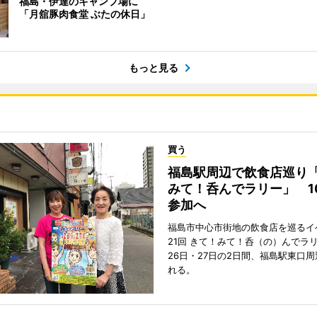
福島・伊達のキャンプ場に
「月舘豚肉食堂 ぶたの休日」
もっと見る
買う
福島駅周辺で飲食店巡り
みて！呑んでラリー」 1
参加へ
福島市中心市街地の飲食店を巡るイ
21回 きて！みて！呑（の）んでラ
26日・27日の2日間、福島駅東口
れる。