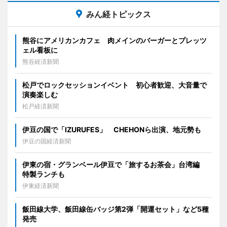
みん経トピックス
熊谷にアメリカンカフェ 肉メインのバーガーとプレッツ
ェル看板に
熊谷経済新聞
松戸でロックセッションイベント 初心者歓迎、大音量で
演奏楽しむ
松戸経済新聞
伊豆の国で「IZURUFES」 CHEHONら出演、地元勢も
伊豆の国経済新聞
伊東の宿・グランベール伊豆で「旅するお茶会」台湾編
特製ランチも
伊東経済新聞
飯田線大学、飯田線缶バッジ第2弾「開運セット」など5種
発売