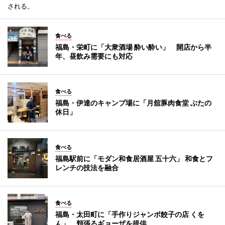
される。
食べる
福島・栄町に「大衆酒場 酔い酔い」 開店から半
年、昼飲み需要にも対応
食べる
福島・伊達のキャンプ場に「月舘豚肉食堂 ぶたの
休日」
食べる
福島駅前に「モダン和食居酒屋 五十六」 和食とフ
レンチの技法を融合
食べる
福島・太田町に「手作りジャンボ餃子の店 くを
ん」 頬張るギョーザを提供