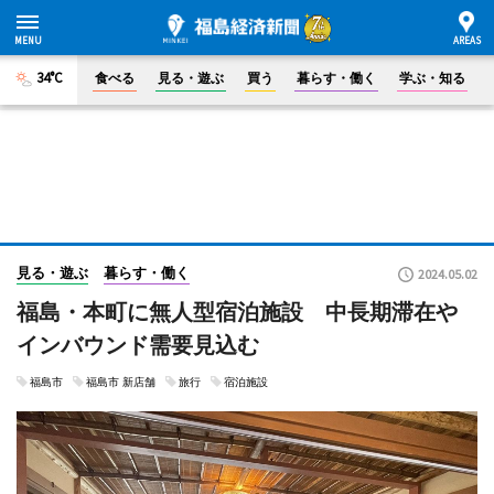
34°C
食べる
見る・遊ぶ
買う
暮らす・働く
学ぶ・知る
見る・遊ぶ
暮らす・働く
2024.05.02
福島・本町に無人型宿泊施設 中長期滞在や
インバウンド需要見込む
福島市
福島市 新店舗
旅行
宿泊施設