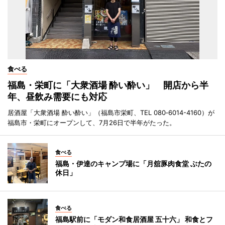
食べる
福島・栄町に「大衆酒場 酔い酔い」 開店から半
年、昼飲み需要にも対応
居酒屋「大衆酒場 酔い酔い」（福島市栄町、TEL 080‐6014-4160）が
福島市・栄町にオープンして、7月26日で半年がたった。
食べる
福島・伊達のキャンプ場に「月舘豚肉食堂 ぶたの
休日」
食べる
福島駅前に「モダン和食居酒屋 五十六」 和食とフ