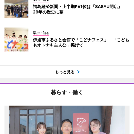
福島経済新聞・上半期PV1位は「SASYU閉店」
29年の歴史に幕
学ぶ・知る
伊達市ふるさと会館で「こどナフェス」 「こども
もオトナも主人公」掲げて
もっと見る
暮らす・働く