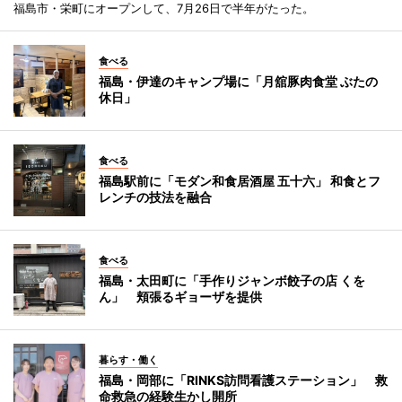
福島市・栄町にオープンして、7月26日で半年がたった。
食べる
福島・伊達のキャンプ場に「月舘豚肉食堂 ぶたの
休日」
食べる
福島駅前に「モダン和食居酒屋 五十六」 和食とフ
レンチの技法を融合
食べる
福島・太田町に「手作りジャンボ餃子の店 くを
ん」 頬張るギョーザを提供
暮らす・働く
福島・岡部に「RINKS訪問看護ステーション」 救
命救急の経験生かし開所