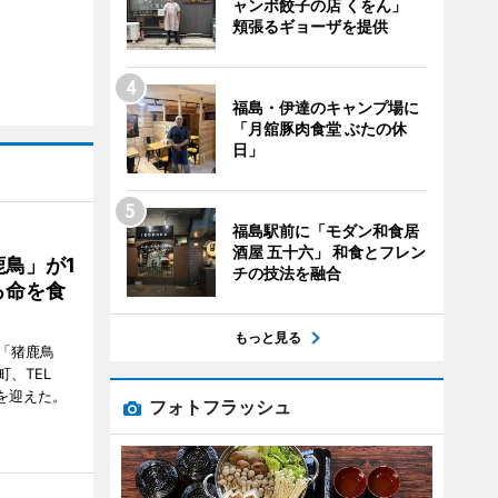
ャンボ餃子の店 くをん」
頬張るギョーザを提供
福島・伊達のキャンプ場に
「月舘豚肉食堂 ぶたの休
日」
福島駅前に「モダン和食居
酒屋 五十六」 和食とフレン
鳥」が1
チの技法を融合
る命を食
もっと見る
「猪鹿鳥
、TEL
周年を迎えた。
フォトフラッシュ