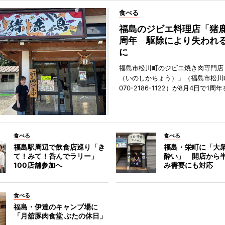
食べる
福島のジビエ料理店「猪鹿
周年 駆除により失われ
に
福島市松川町のジビエ焼き肉専門店
（いのしかちょう）」（福島市松川町
070-2186-1122）が8月4日で1
食べる
食べる
福島駅周辺で飲食店巡り「き
福島・栄町に「大衆
て！みて！呑んでラリー」
酔い」 開店から
100店舗参加へ
み需要にも対応
食べる
福島・伊達のキャンプ場に
「月舘豚肉食堂 ぶたの休日」