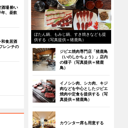
酒場 酔い
半年、昼飲
ぼたん鍋、もみじ鍋、すき焼きなども提
供する（写真提供＝猪鹿鳥）
ン和食居酒
とフレンチの
ジビエ焼肉専門店「猪鹿鳥
（いのしかちょう）」店内
の様子（写真提供＝猪鹿
鳥）
イノシシ肉、シカ肉、キジ
肉などを中心としたジビエ
焼肉や定食を提供する（写
真提供＝猪鹿鳥）
カウンター席も用意する