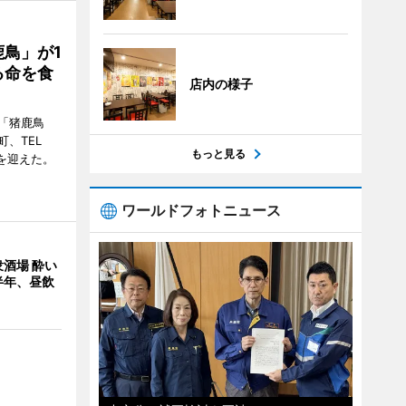
鳥」が1
る命を食
店内の様子
「猪鹿鳥
、TEL
もっと見る
周年を迎えた。
ワールドフォトニュース
酒場 酔い
半年、昼飲