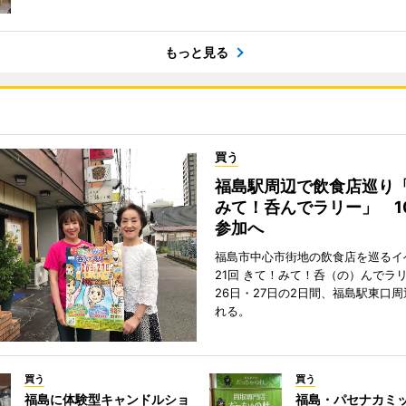
もっと見る
買う
福島駅周辺で飲食店巡り
みて！呑んでラリー」 1
参加へ
福島市中心市街地の飲食店を巡るイ
21回 きて！みて！呑（の）んでラ
26日・27日の2日間、福島駅東口
れる。
買う
買う
福島に体験型キャンドルショ
福島・パセナカミ