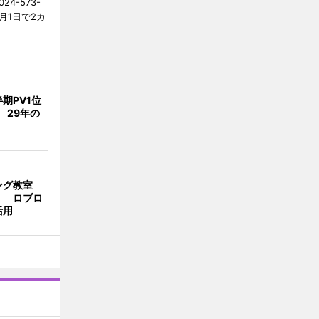
4-573-
月1日で2カ
期PV1位
 29年の
ング教室
」 ロブロ
活用