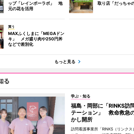
ップ「レインボーラボ」 地
取り店「だっちゃ
元の花を活用
買う
MAXふくしまに「MEGAドン
キ」 メガ盛り肉や250円丼
などで差別化
もっと見る
知る
学ぶ・知る
福島・岡部に「RINKS訪
テーション」 救命救急
かし開所
訪問看護事業所「RINKS（リンク