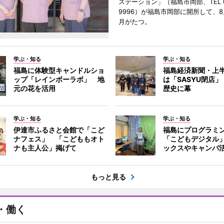
ステーション」（福島市岡部、TEL 02
9996）が福島市岡部に開所して、8
月がたつ。
学ぶ・知る
学ぶ・知る
福島に体験型キャンドルショ
福島経済新聞・上半
ップ「レインボーラボ」 地
は「SASYU閉店」
元の花を活用
歴史に幕
学ぶ・知る
学ぶ・知る
伊達市ふるさと会館で「こど
福島にプログラミ
ナフェス」 「こどももオト
「こどもデジタル
ナも主人公」掲げて
ックスやキャンバ
もっと見る
・働く