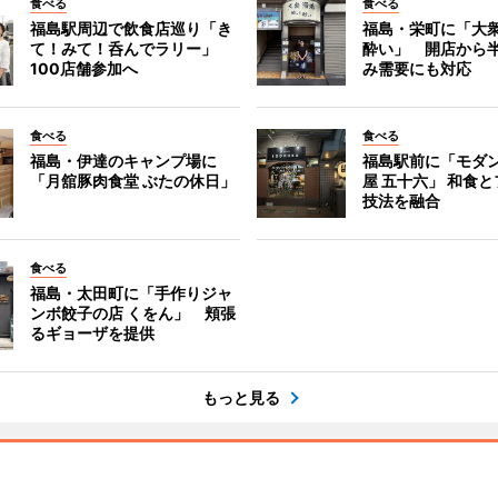
食べる
食べる
福島駅周辺で飲食店巡り「き
福島・栄町に「大衆
て！みて！呑んでラリー」
酔い」 開店から
100店舗参加へ
み需要にも対応
食べる
食べる
福島・伊達のキャンプ場に
福島駅前に「モダ
「月舘豚肉食堂 ぶたの休日」
屋 五十六」 和食
技法を融合
食べる
福島・太田町に「手作りジャ
ンボ餃子の店 くをん」 頬張
るギョーザを提供
もっと見る