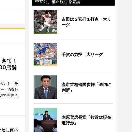
中立公、補正検討を要請
吉田は２安打１打点 大リ
ーグ
千賀の力投 大リーグ
「きて！
00店舗
ベント「第
高市首相靖国参拝「適切に
リー」が8月
判断」
周辺で開催さ
木原官房長官「拉致は現在
進行形」
ッセに買い