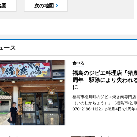
地図
次の地図
ュース
食べる
福島のジビエ料理店「猪鹿
周年 駆除により失われ
に
福島市松川町のジビエ焼き肉専門店
（いのしかちょう）」（福島市松川町
070-2186-1122）が8月4日で1