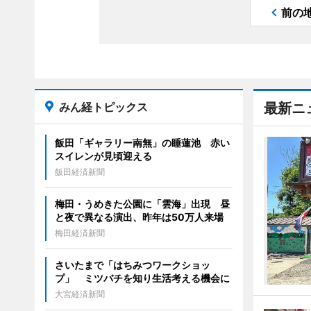
前の
みん経トピックス
最新ニ
飯田「ギャラリー南無」の睡蓮池 赤い
スイレンが見頃迎える
飯田経済新聞
梅田・うめきた公園に「雲海」出現 昼
と夜で異なる演出、昨年は50万人来場
梅田経済新聞
さいたまで「はちみつワークショッ
プ」 ミツバチを知り生活考える機会に
大宮経済新聞