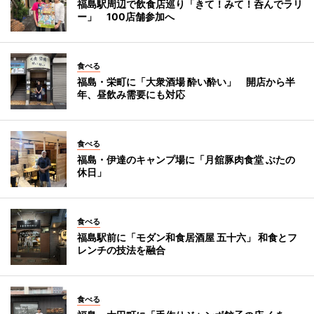
福島駅周辺で飲食店巡り「きて！みて！呑んでラリ
ー」 100店舗参加へ
食べる
福島・栄町に「大衆酒場 酔い酔い」 開店から半
年、昼飲み需要にも対応
食べる
福島・伊達のキャンプ場に「月舘豚肉食堂 ぶたの
休日」
食べる
福島駅前に「モダン和食居酒屋 五十六」 和食とフ
レンチの技法を融合
食べる