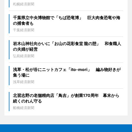
札幌経済新聞
千葉県立中央博物館で「ちば恐竜博」 巨大肉食恐竜や海
の捕食者も
千葉経済新聞
岩木山神社向かいに「お山の花彩食堂 龍の憩」 和食職人
の夫婦が経営
弘前経済新聞
浅草・松が谷にニットカフェ「ito-mori」 編み物好きが
集う場に
浅草経済新聞
北習志野の老舗精肉店「鳥吉」が創業170周年 幕末から
続くのれん守る
船橋経済新聞