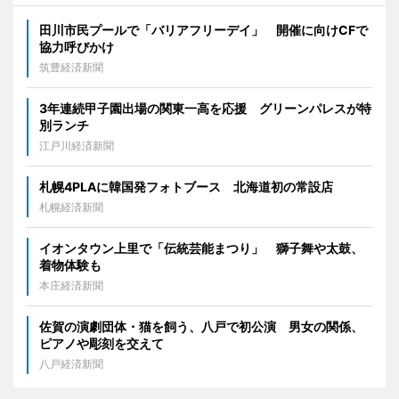
田川市民プールで「バリアフリーデイ」 開催に向けCFで
協力呼びかけ
筑豊経済新聞
3年連続甲子園出場の関東一高を応援 グリーンパレスが特
別ランチ
江戸川経済新聞
札幌4PLAに韓国発フォトブース 北海道初の常設店
札幌経済新聞
イオンタウン上里で「伝統芸能まつり」 獅子舞や太鼓、
着物体験も
本庄経済新聞
佐賀の演劇団体・猫を飼う、八戸で初公演 男女の関係、
ピアノや彫刻を交えて
八戸経済新聞