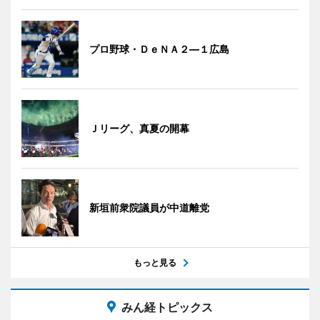
プロ野球・ＤｅＮＡ２―１広島
Ｊリーグ、真夏の開幕
新垣前衆院議員が中道離党
もっと見る
みん経トピックス