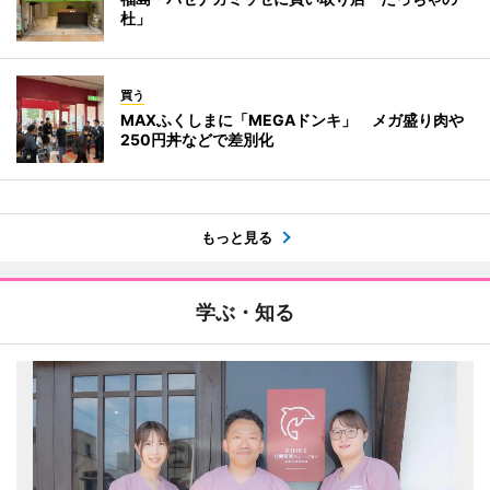
杜」
買う
MAXふくしまに「MEGAドンキ」 メガ盛り肉や
250円丼などで差別化
もっと見る
学ぶ・知る