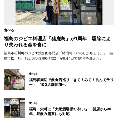
食べる
福島のジビエ料理店「猪鹿鳥」が1周年 駆除によ
り失われる命を食に
福島市松川町のジビエ焼き肉専門店「猪鹿鳥（いのしかちょう）」（福
島市松川町、TEL 070-2186-1122）が8月4日で1周年を迎えた。
食べる
福島駅周辺で飲食店巡り「きて！みて！呑んでラリ
ー」 100店舗参加へ
食べる
福島・栄町に「大衆酒場 酔い酔い」 開店から半
年、昼飲み需要にも対応