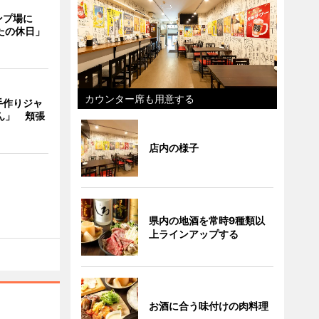
ンプ場に
たの休日」
カウンター席も用意する
手作りジャ
ん」 頬張
店内の様子
県内の地酒を常時9種類以
上ラインアップする
お酒に合う味付けの肉料理