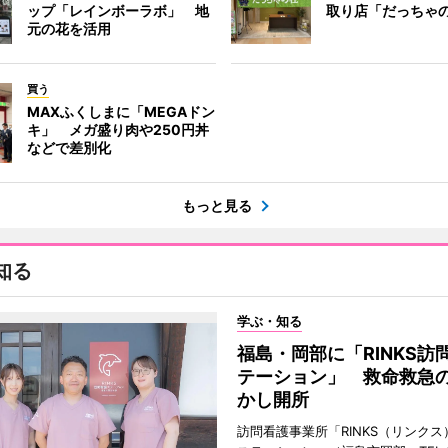
ップ「レインボーラボ」 地
取り店「だっちゃ
元の花を活用
買う
MAXふくしまに「MEGAドン
キ」 メガ盛り肉や250円丼
などで差別化
もっと見る
知る
学ぶ・知る
福島・岡部に「RINKS訪
テーション」 救命救急
かし開所
訪問看護事業所「RINKS（リンク