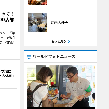
「きて！
00店舗
店内の様子
ベント「第
リー」が8月
もっと見る
周辺で開催さ
ワールドフォトニュース
ンプ場に
たの休日」