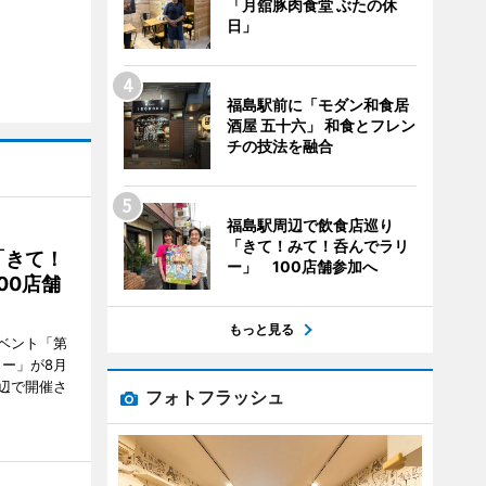
「月舘豚肉食堂 ぶたの休
日」
福島駅前に「モダン和食居
酒屋 五十六」 和食とフレン
チの技法を融合
福島駅周辺で飲食店巡り
「きて！みて！呑んでラリ
「きて！
ー」 100店舗参加へ
00店舗
もっと見る
ベント「第
リー」が8月
周辺で開催さ
フォトフラッシュ