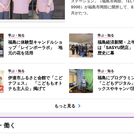
ステーション」（福島市岡部、TEL 02
9996）が福島市岡部に開所して、8
月がたつ。
学ぶ・知る
学ぶ・知る
福島に体験型キャンドルショ
福島経済新聞・上半
ップ「レインボーラボ」 地
は「SASYU閉店」
元の花を活用
歴史に幕
学ぶ・知る
学ぶ・知る
伊達市ふるさと会館で「こど
福島にプログラミ
ナフェス」 「こどももオト
「こどもデジタル
ナも主人公」掲げて
ックスやキャンバ
もっと見る
・働く