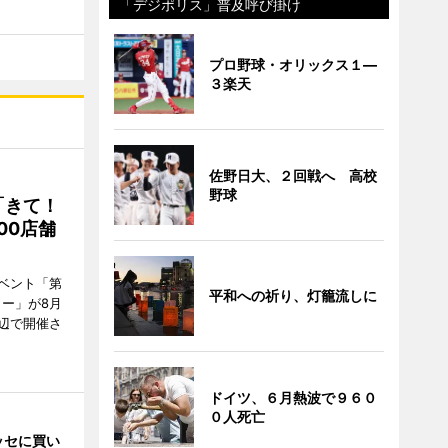
「デジポリス」普及呼び掛け
プロ野球・オリックス１―
３楽天
佐野日大、２回戦へ 高校
野球
「きて！
00店舗
ベント「第
平和への祈り、灯籠流しに
リー」が8月
周辺で開催さ
ドイツ、６月熱波で９６０
０人死亡
ッセに買い