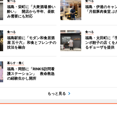
食べる
食べる
福島・栄町に「大衆酒場 酔い
福島・伊達のキャ
酔い」 開店から半年、昼飲
「月舘豚肉食堂 ぶ
み需要にも対応
食べる
食べる
福島駅前に「モダン和食居酒
福島・太田町に「
屋 五十六」 和食とフレンチの
ンボ餃子の店 くを
技法を融合
るギョーザを提供
暮らす・働く
福島・岡部に「RINKS訪問看
護ステーション」 救命救急
の経験生かし開所
もっと見る