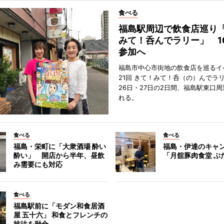
食べる
福島駅周辺で飲食店巡り
みて！呑んでラリー」 1
参加へ
福島市中心市街地の飲食店を巡るイ
21回 きて！みて！呑（の）んでラ
26日・27日の2日間、福島駅東口
れる。
食べる
食べる
福島・栄町に「大衆酒場 酔い
福島・伊達のキャ
酔い」 開店から半年、昼飲
「月舘豚肉食堂 ぶ
み需要にも対応
食べる
福島駅前に「モダン和食居酒
屋 五十六」 和食とフレンチの
技法を融合