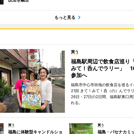
もっと見る
買う
福島駅周辺で飲食店巡り
みて！呑んでラリー」 1
参加へ
福島市中心市街地の飲食店を巡るイ
21回 きて！みて！呑（の）んでラ
26日・27日の2日間、福島駅東口
れる。
買う
買う
福島に体験型キャンドルショ
福島・パセナカミ