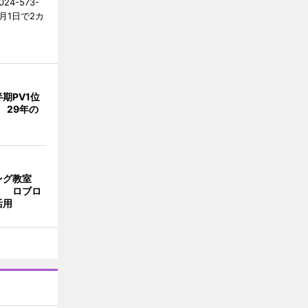
4-573-
月1日で2カ
期PV1位
 29年の
ング教室
」 ロブロ
活用