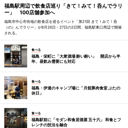
福島駅周辺で飲食店巡り「きて！みて！呑んでラリ
ー」 100店舗参加へ
福島市中心市街地の飲食店を巡るイベント「第21回 きて！みて！呑
（の）んでラリー」が8月26日・27日の2日間、福島駅東口周辺で開催
される。
食べる
福島・栄町に「大衆酒場 酔い酔い」 開店から半
年、昼飲み需要にも対応
食べる
福島・伊達のキャンプ場に「月舘豚肉食堂 ぶたの
休日」
食べる
福島駅前に「モダン和食居酒屋 五十六」 和食とフ
レンチの技法を融合