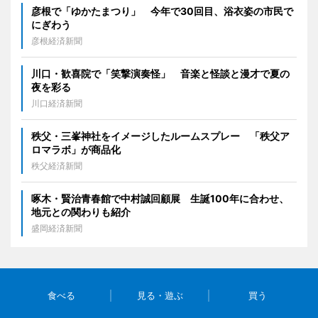
彦根で「ゆかたまつり」 今年で30回目、浴衣姿の市民で
にぎわう
彦根経済新聞
川口・歓喜院で「笑撃演奏怪」 音楽と怪談と漫才で夏の
夜を彩る
川口経済新聞
秩父・三峯神社をイメージしたルームスプレー 「秩父ア
ロマラボ」が商品化
秩父経済新聞
啄木・賢治青春館で中村誠回顧展 生誕100年に合わせ、
地元との関わりも紹介
盛岡経済新聞
食べる
見る・遊ぶ
買う