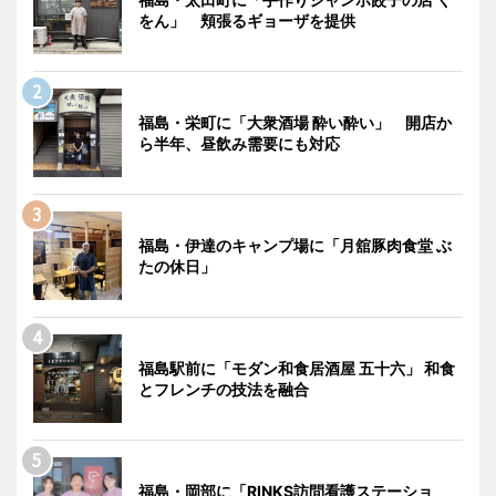
をん」 頬張るギョーザを提供
福島・栄町に「大衆酒場 酔い酔い」 開店か
ら半年、昼飲み需要にも対応
福島・伊達のキャンプ場に「月舘豚肉食堂 ぶ
たの休日」
福島駅前に「モダン和食居酒屋 五十六」 和食
とフレンチの技法を融合
福島・岡部に「RINKS訪問看護ステーショ