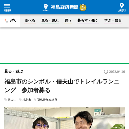
34°C
食べる
見る・遊ぶ
買う
暮らす・働く
学ぶ・知る
見る・遊ぶ
2022.04.16
福島市のシンボル・信夫山でトレイルランニ
ング 参加者募る
信夫山
福島市
福島青年会議所