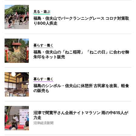
見る・遊ぶ
福島・信夫山でパークランニングレース コロナ対策取
り800人疾走
暮らす・働く
福島・信夫山の「ねこ稲荷」 「ねこの日」に合わせ御
朱印をネット販売
暮らす・働く
福島のシンボル・信夫山に休憩所 古民家を改装、軽食
の販売も
沼津で間寛平さん企画ナイトマラソン 雨の中615人が
力走
沼津経済新聞