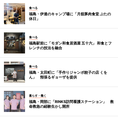
食べる
福島・伊達のキャンプ場に「月舘豚肉食堂 ぶたの
休日」
食べる
福島駅前に「モダン和食居酒屋 五十六」 和食とフ
レンチの技法を融合
食べる
福島・太田町に「手作りジャンボ餃子の店 くを
ん」 頬張るギョーザを提供
暮らす・働く
福島・岡部に「RINKS訪問看護ステーション」 救
命救急の経験生かし開所