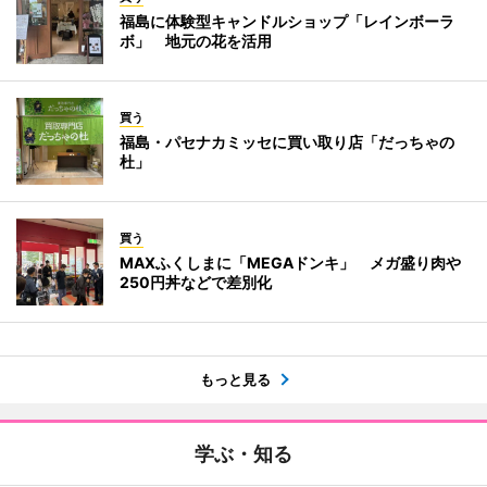
福島に体験型キャンドルショップ「レインボーラ
ボ」 地元の花を活用
買う
福島・パセナカミッセに買い取り店「だっちゃの
杜」
買う
MAXふくしまに「MEGAドンキ」 メガ盛り肉や
250円丼などで差別化
もっと見る
学ぶ・知る