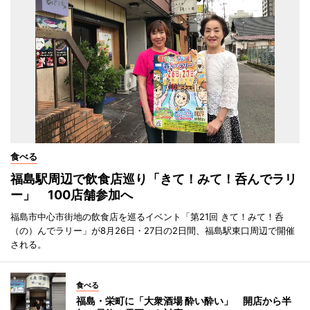
食べる
福島駅周辺で飲食店巡り「きて！みて！呑んでラリ
ー」 100店舗参加へ
福島市中心市街地の飲食店を巡るイベント「第21回 きて！みて！呑
（の）んでラリー」が8月26日・27日の2日間、福島駅東口周辺で開催
される。
食べる
福島・栄町に「大衆酒場 酔い酔い」 開店から半