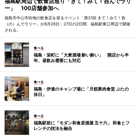
福島駅周辺で飲食店巡り「きて！みて！呑んでラリ
ー」 100店舗参加へ
福島市中心市街地の飲食店を巡るイベント「第21回 きて！みて！呑
（の）んでラリー」が8月26日・27日の2日間、福島駅東口周辺で開催
される。
食べる
福島・栄町に「大衆酒場 酔い酔い」 開店から半
年、昼飲み需要にも対応
食べる
福島・伊達のキャンプ場に「月舘豚肉食堂 ぶたの
休日」
食べる
福島駅前に「モダン和食居酒屋 五十六」 和食とフ
レンチの技法を融合