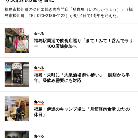
福島市松川町のジビエ焼き肉専門店「猪鹿鳥（いのしかちょう）」（福
島市松川町、TEL 070-2186-1122）が8月4日で1周年を迎えた。
食べる
福島駅周辺で飲食店巡り「きて！みて！呑んでラリ
ー」 100店舗参加へ
食べる
福島・栄町に「大衆酒場 酔い酔い」 開店から半
年、昼飲み需要にも対応
食べる
福島・伊達のキャンプ場に「月舘豚肉食堂 ぶたの
休日」
食べる